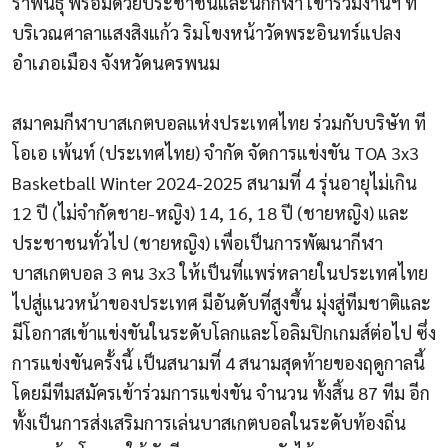
ราพันธุ์ พร้อมด้วยประชาชนและนักกีฬา เข้าร่วมงานฯ ที่
บริเวณศาลาแสงสิงแก้ว ริมโขงหน้าวัดพระอินทร์แปลง
อำเภอเมือง จังหวัดนครพนม
สมาคมกีฬาบาสเกตบอลแห่งประเทศไทย ร่วมกับบริษัท ที
โอเอ เพ้นท์ (ประเทศไทย) จำกัด จัดการแข่งขัน
TOA
3
x
3
Basketball Winter
2024-2025 สนามที่ 4 รุ่นอายุไม่เกิน
12 ปี (ไม่จำกัดชาย-หญิง) 14
,
16
,
18 ปี (ชายหญิง) และ
ประชาชนทั่วไป (ชายหญิง) เพื่อเป็นการพัฒนากีฬา
บาสเกตบอล
3
คน
3x3
ให้เป็นที่แพร่หลายในประเทศไทย
ไปสู่แนวหน้าของประเทศ มีอันดับที่สูงขึ้น มุ่งสู่ทีมชาติและ
มีโอกาสเข้าแข่งขันในระดับโลกและโอลิมปิกเกมส์ต่อไป ซึ่ง
การแข่งขันครั้งนี้ เป็นสนามที่
4
สนามสุดท้ายของฤดูกาลนี้
โดยมีทีมสมัครเข้าร่วมการแข่งขัน จำนวน ทั้งสิ้น
87
ทีม อีก
ทั้งเป็นการส่งเสริมการเล่นบาสเกตบอลในระดับท้องถิ่น