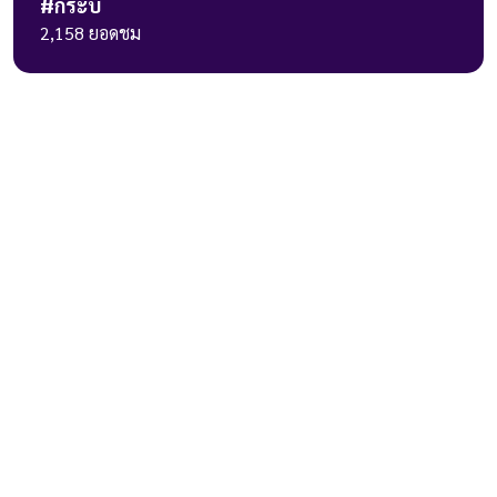
#
กระบี่
2,158
ยอดชม
236 ถ.วิภาวดีรังสิต แขวงรัชดาภิเษก
เขตดินแดง กรุงเทพมหานคร 10400
เกี่ยวกับเรา
เมนูหลัก
ติดตามเรา
เกี่ยวกับเรา
หน้าหลัก
แผนที่เว็บไซต์
ถ่ายทอดสด