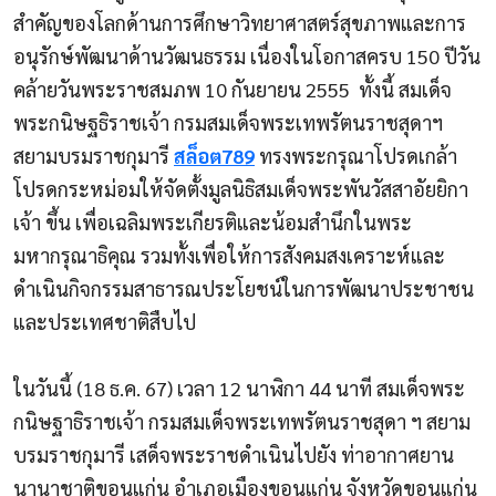
สำคัญของโลกด้านการศึกษาวิทยาศาสตร์สุขภาพและการ
อนุรักษ์พัฒนาด้านวัฒนธรรม เนื่องในโอกาสครบ
150
ปีวัน
คล้ายวันพระราชสมภพ
10
กันยายน
2555
ทั้งนี้ สมเด็จ
พระกนิษฐธิราชเจ้า กรมสมเด็จพระเทพรัตนราชสุดาฯ
สยามบรมราชกุมารี
สล็อต789
ทรงพระกรุณาโปรดเกล้า
โปรดกระหม่อมให้จัดตั้งมูลนิธิสมเด็จพระพันวัสสาอัยยิกา
เจ้า ขึ้น เพื่อเฉลิมพระเกียรติและน้อมสำนึกในพระ
มหากรุณาธิคุณ รวมทั้งเพื่อให้การสังคมสงเคราะห์และ
ดำเนินกิจกรรมสาธารณประโยชน์ในการพัฒนาประชาชน
และประเทศชาติสืบไป
ในวันนี้ (
18
ธ.ค.
67)
เวลา
12
นาฬิกา
44
นาที สมเด็จพระ
กนิษฐาธิราชเจ้า กรมสมเด็จพระเทพรัตนราชสุดา ฯ สยาม
บรมราชกุมารี เสด็จพระราชดำเนินไปยัง ท่าอากาศยาน
นานาชาติขอนแก่น อำเภอเมืองขอนแก่น จังหวัดขอนแก่น