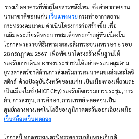
ทรงเปิดอาคารที่พักผู้โดยสารหลังใหม่
ซึ่งท่าอากาศยาน
นานาชาติขอนแก่น
เว็บแทงหวย
กรมท่าอากาศยาน
กระทรวงคมนาคม ดำเนินโครงการก่อสร้างขึ้น เพื่อ
เฉลิมพระเกียรติพระบาทสมเด็จพระเจ้าอยู่หัว เนื่องโน
โอกาสพระราชพิธีมหามงคลเฉลิมพระชนมพรรษา
6
รอบ
28
กรกฎาคม
2567
เพื่อพัฒนาโครงสร้างพื้นฐานให้
รองรับการเดินทางของประชาชนได้อย่างครอบคลุมตาม
ยุทธศาสตร์ชาติด้านการส่งเสริมการคมนาคมขนส่งและโลจิ
สติกส์ ด้วยปัจจุบันจังหวัดขอนแก่น เป็นเมืองท่องเที่ยวและ
เป็นเมืองไมซ์ (
MICE City)
รองรับกิจกรรมการประชุม
,
การ
ค้า
,
การลงทุน
,
การศึกษา
,
การแพทย์ ตลอดจนเป็น
ศูนย์กลางทางเทคโนโลยีของภูมิภาคตะวันออกเฉียงเหนือ
เว็บสล็อตเว็บทดลอง
โอกาสนี้ ทอดพระเนตรนิทรรศการเฉลิมพระเกียรติ