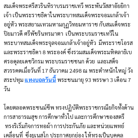
สมเด็จพระศรีสวรินทิราบรมราชเทวี พระพันวัสสาอัยยิกา
เจ้า เป็นพระราชธิดาในพระบาทสมเด็จพระจอมเกล้าเจ้า
อยู่หัว พระสยามเทวมหามกุฏวิทยมหาราช กับสมเด็จพระ
ปิยมาวดี ศรีพัชรินทรมาตา
เป็นพระบรมราชเทวีใน
พระบาทสมเด็จพระจุลจอมเกล้าเจ้าอยู่หัว
มีพระราชโอรส
และพระราชธิดา
8
พระองค์ ซึ่งรวมสมเด็จพระมหิตลาธิเบ
ศรอดุลยเดชวิกรม พระบรมราชชนก ด้วย
และเสด็จ
สวรรคตเมื่อวันที่
17
ธันวาคม
2498
ณ พระตำหนักใหญ่ วัง
สระปทุม
แทงบอลวันนี้
พระชนมายุ
93
พรรษา
3
เดือน
7
วัน
โดยตลอดพระชนม์ชีพ ทรงปฏิบัติพระราชกรณียกิจทั้งด้าน
การสาธารณสุข การศึกษาทั่วไป และการศึกษาของสตรี
ทรงริเริ่มกิจการทอผ้า การประกันภัย และหน่วยแพทย์
เคลื่อนที่
ซึ่งยูเนสโก ประกาศยกย่อง ให้ทรงเป็นบุคคล