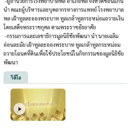
-
ผู้อำนวยการโรงพยาบาลพล อำเภอพล จังหวัดขอนแก่น
นำ คณะผู้บริหารและบุคลากรทางการแพทย์ โรงพยาบาล
พล เฝ้าทูลละอองพระบาท ทูลเกล้าทูลกระหม่อมถวายเงิน
โดยเสด็จพระราชกุศล ตามพระราชอัธยาศัย
-
กรรมการและเลขาธิการมูลนิธิชัยพัฒนา นำ นายเฉลิม
อ่อนละมัย เฝ้าทูลละอองพระบาท ทูลเกล้าทูลกระหม่อม
ถวายโฉนดที่ดินเพื่อใช้ประโยชน์ในกิจกรรมของมูลนิธิชัย
พัฒนา
วิดีโอ