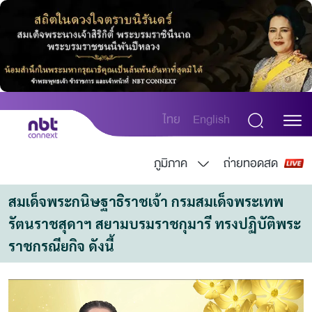
ไทย
English
ภูมิภาค
ถ่ายทอดสด
สมเด็จพระกนิษฐาธิราชเจ้า กรมสมเด็จพระเทพ
รัตนราชสุดาฯ สยามบรมราชกุมารี ทรงปฏิบัติพระ
ราชกรณียกิจ ดังนี้