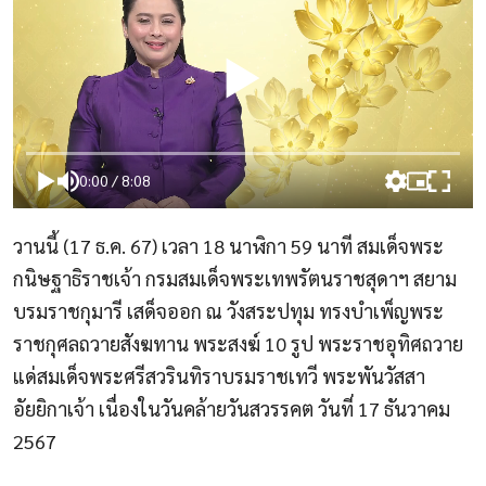
0:00
/
8:08
วานนี้ (
17
ธ.ค.
67)
เวลา
18
นาฬิกา
59
นาที สมเด็จพระ
กนิษฐาธิราชเจ้า กรมสมเด็จพระเทพรัตนราชสุดาฯ สยาม
บรมราชกุมารี เสด็จออก ณ วังสระปทุม ทรงบำเพ็ญพระ
ราชกุศลถวายสังฆทาน พระสงฆ์
10
รูป พระราชอุทิศถวาย
แด่สมเด็จพระศรีสวรินทิราบรมราชเทวี พระพันวัสสา
อัยยิกาเจ้า เนื่องในวันคล้ายวันสวรรคต วันที่
17
ธันวาคม
2567