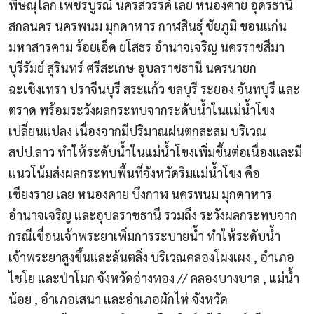
พิษณุโลก เพชรบูรณ์ นครสวรรค์ เลย หนองคาย อุดรธานี
สกลนคร นครพนม มุกดาหาร กาฬสินธุ์ ชัยภูมิ ขอนแก่น
มหาสารคาม ร้อยเอ็ด ยโสธร อำนาจเจริญ นครราชสีมา
บุรีรัมย์ สุรินทร์ ศรีสะเกษ อุบลราชธานี นครนายก
ฉะเชิงเทรา ปราจีนบุรี สระแก้ว ชลบุรี ระยอง จันทบุรี และ
ตราด พร้อมระวังผลกระทบจากระดับน้ำในแม่น้ำโขง
เปลี่ยนแปลง เนื่องจากมีปริมาณฝนตกสะสม บริเวณ
สปป.ลาว ทำให้ระดับน้ำในแม่น้ำโขงเพิ่มขึ้นต่อเนื่องและมี
แนวโน้มส่งผลกระทบพื้นที่จังหวัดริมแม่น้ำโขง คือ
เชียงราย เลย หนองคาย บึงกาฬ นครพนม มุกดาหาร
อำนาจเจริญ และอุบลราชธานี รวมถึง ระวังผลกระทบจาก
กรณีเขื่อนเจ้าพระยาเพิ่มการระบายน้ำ ทำให้ระดับน้ำ
เจ้าพระยาสูงขึ้นและล้นตลิ่ง บริเวณคลองโผงเผง ,
อำเภอ
ไชโย และป่าโมก
จังหวัดอ่างทอง // คลองบางบาล , แม่น้ำ
น้อย , อำเภอเสนา และอำเภอผักไห่ จังหวัด