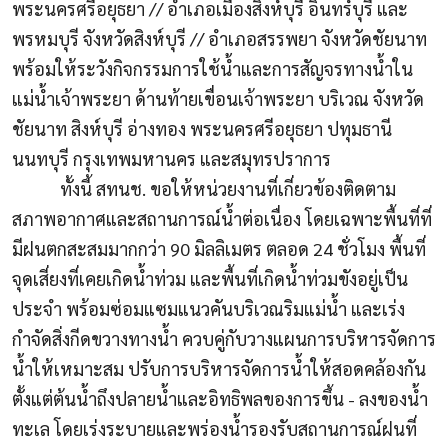
พระนครศรีอยุธยา // อำเภอเมืองสิงห์บุรี อินทร์บุรี และ
พรหมบุรี จังหวัดสิงห์บุรี // อำเภอสรรพยา จังหวัดชัยนาท
พร้อมให้ระวังกิจกรรมการใช้น้ำและการสัญจรทางน้ำใน
แม่น้ำเจ้าพระยา ด้านท้ายเขื่อนเจ้าพระยา บริเวณ จังหวัด
ชัยนาท สิงห์บุรี อ่างทอง พระนครศรีอยุธยา ปทุมธานี
นนทบุรี กรุงเทพมหานคร และสมุทรปราการ
ทั้งนี้ สทนช. ขอให้หน่วยงานที่เกี่ยวข้องติดตาม
สภาพอากาศและสถานการณ์น้ำต่อเนื่อง โดยเฉพาะพื้นที่ที่
มีฝนตกสะสมมากกว่า 90 มิลลิเมตร ตลอด 24 ชั่วโมง พื้นที่
จุดเสี่ยงที่เคยเกิดน้ำท่วม และพื้นที่เกิดน้ำท่วมขังอยู่เป็น
ประจำ พร้อมซ่อมแซมแนวคันบริเวณริมแม่น้ำ และเร่ง
กำจัดสิ่งกีดขวางทางน้ำ ควบคู่กับวางแผนการบริหารจัดการ
น้ำให้เหมาะสม ปรับการบริหารจัดการน้ำให้สอดคล้องกัน
ตั้งแต่ต้นน้ำถึงปลายน้ำและอิทธิพลของการขึ้น - ลงของน้ำ
ทะเล โดยเร่งระบายและพร่องน้ำรองรับสถานการณ์ฝนที่