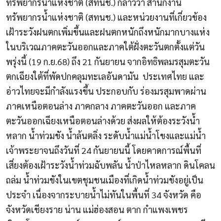
ทรัพยากรน้ำแห่งชาติ (สทนช.) กล่าวว่า
สำนักงาน
ทรัพยากรน้ำแห่งชาติ (สทนช.) และหน่วยงานที่เกี่ยวข้อง
เฝ้าระวังฝนตกเพิ่มขึ้นและ
ฝนตกหนักถึงหนักมากบางแห่ง
ในบริเวณภาคตะวันออกและภาคใต้ฝั่งตะวันตกตั้งแต่วัน
พรุ่งนี้ (19 ก.ย.68) ถึง 21 กันยายน จากอิทธิพล
มรสุมตะวัน
ตกเฉียงใต้ที่พัดปกคลุมทะเลอันดามัน ประเทศไทย และ
อ่าวไทยจะมีกำลังแรงขึ้น ประกอบกับ ร่องมรสุมพาดผ่าน
ภาคเหนือตอนล่าง ภาคกลาง ภาคตะวันออก และภาค
ตะวันออกเฉียงเหนือตอนล่างด้วย ส่งผลให้ต้องระวังน้ำ
หลาก น้ำท่วมขัง น้ำล้นตลิ่ง ระดับน้ำแม่น้ำโขงและแม่น้ำ
เจ้าพระยาจนถึงวันที่ 24 กันยายนนี้ โดยคาดการณ์พื้นที่
เสี่ยงต้องเฝ้าระวังน้ำท่วมฉับพลัน น้ำป่าไหลหลาก ดินโคลน
ถล่ม น้ำท่วมขังในเขตชุมชนเมืองที่เกิดน้ำท่วมขังอยู่เป็น
ประจำ เนื่องจากระบายน้ำไม่ทันในพื้นที่ 34 จังหวัด คือ
จังหวัดเชียงราย น่าน แม่ฮ่องสอน ตาก กำแพงเพชร