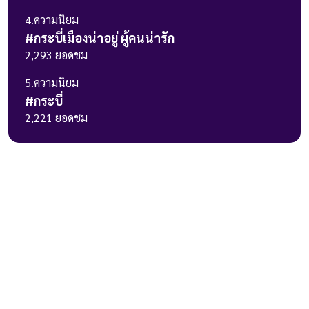
4
.ความนิยม
#
กระบี่เมืองน่าอยู่ ผู้คนน่ารัก
2,293
ยอดชม
5
.ความนิยม
#
กระบี่
2,221
ยอดชม
236 ถ.วิภาวดีรังสิต แขวงรัชดาภิเษก
เขตดินแดง กรุงเทพมหานคร 10400