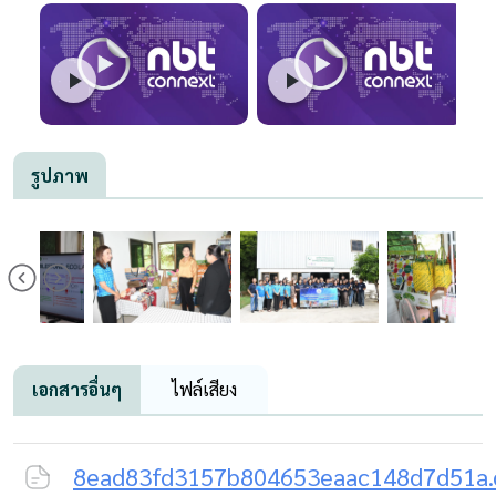
รูปภาพ
เอกสารอื่นๆ
ไฟล์เสียง
8ead83fd3157b804653eaac148d7d51a.