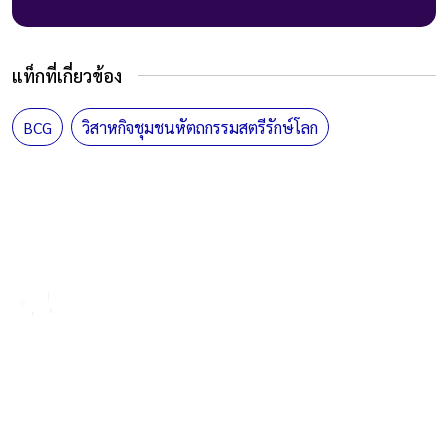
แท็กที่เกี่ยวข้อง
BCG
วิสาหกิจชุมชนหัตถกรรมสตรีรักษ์โลก
236 ถ.วิภาวดีรังสิต แขวงรัชดาภิเษก
เขตดินแดง กรุงเทพมหานคร 10400