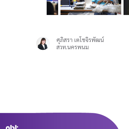
ศุภิสรา เตโชจิรพัฒน์
สวท.นครพนม