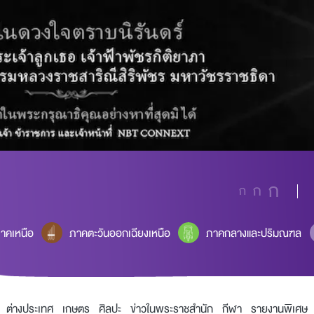
ก
ก
ก
าคเหนือ
ภาคตะวันออกเฉียงเหนือ
ภาคกลางและปริมณฑล
ต่างประเทศ
เกษตร
ศิลปะ
ข่าวในพระราชสำนัก
กีฬา
รายงานพิเศษ