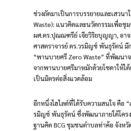
ช่วงถัดมาเป็นการบรรยายและเสวนาใน
Waste): แนวคิดและนวัตกรรมเพื่อชุมชน
ผศ.ดร.ปุณณฑรีย์ เจียวิริยบุญญา, อาจ
ศาสตราจารย์ ดร.วรมิญช์ พันธุรัตน์
“พานบายศรี Zero Waste” ที่พัฒนาจา
จากพานบายศรีมาหมักด้วยโซดาให้ได้เ
เป็นมิตรต่อสิ่งแวดล้อม
อีกหนึ่งไฮไลต์ที่ได้รับความสนใจ คือ 
รมิญช์ พันธุรัตน์ ซึ่งพัฒนาภายใต้โค
ฐานคิด BCG ชุมชนตำบลท่าค้อ จังหว